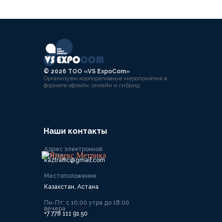
©️ 2026 ТОО «VS ExpoCom»
Организуем корпоративные мероприятия в
формате офлайн, онлайн и гибрид.
Наши контакты
Адрес электронной
почты
kaztraffic@gmail.com
Местоположение
Казахстан, Астана
Пн-Пт: с 10:00 утра до 18:00
вечера
+7 778 111 91 50