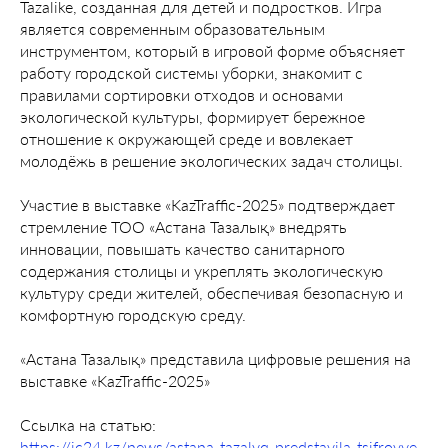
Tazalike, созданная для детей и подростков. Игра
является современным образовательным
инструментом, который в игровой форме объясняет
работу городской системы уборки, знакомит с
правилами сортировки отходов и основами
экологической культуры, формирует бережное
отношение к окружающей среде и вовлекает
молодёжь в решение экологических задач столицы.
Участие в выставке «KazTraffic-2025» подтверждает
стремление ТОО «Астана Тазалық» внедрять
инновации, повышать качество санитарного
содержания столицы и укреплять экологическую
культуру среди жителей, обеспечивая безопасную и
комфортную городскую среду.
«Астана Тазалық» представила цифровые решения на
выставке «KazTraffic-2025»
Ссылка на статью:
https://ic24.kz/news/astana-tazalyq-predstavila-tsifrovye-